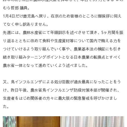
むら哲郎
議員。
1月4日だけ鹿児島へ戻り、在京のため皆様のところに御挨拶に伺え
てなく申し訳ありません。
先週には、農林水産省にて年頭訓示を述べさせて頂き、5ヶ月間を振
り返るとともに改めて食料や生産資材等について国内で賄える力を
つけていけるよう取り組んでいく事や、農業基本法の検証にも引き
続き取り組みターニングポイントとなる日本農業の転換点とすべく
農水省一体となって進めていくよう述べました。
又、鳥インフルエンザによる処分羽数が過去最高になったことをう
け、昨日午後、農水省鳥インフルエンザ防疫対策本部が開催され、
生産者をはじめ関係者の方々に最大限の緊急警戒を呼びかけまし
た。