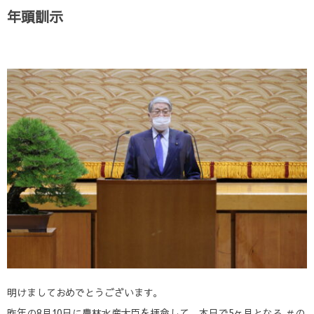
年頭訓示
明けましておめでとうございます。
昨年の8月10日に農林水産大臣を拝命して、本日で5ヶ月となる
＃の